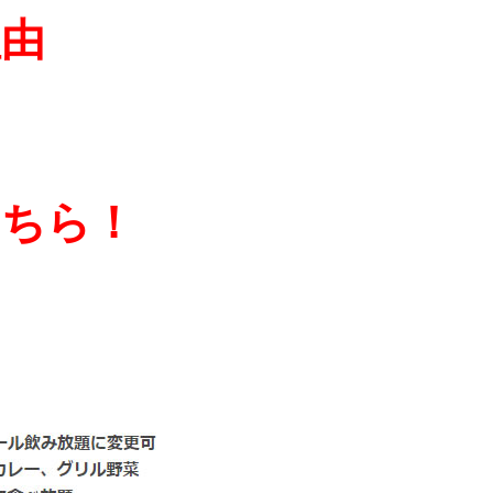
由
こちら！