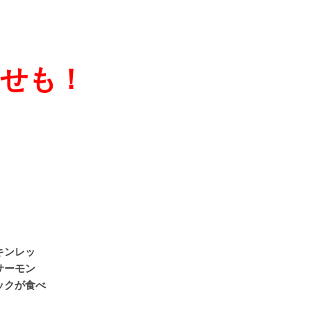
せも！
キンレッ
サーモン
ックが食べ