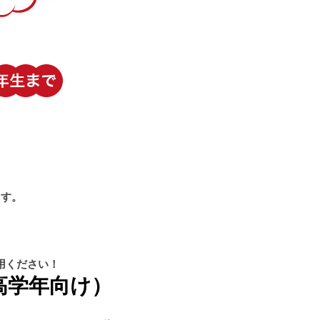
ます。
用ください！
高学年向け）