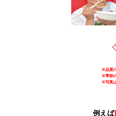
※品質
※季節
※写真
例えば