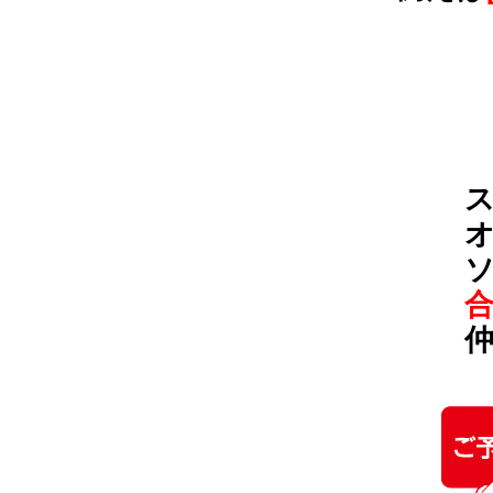
オ
ソ
合